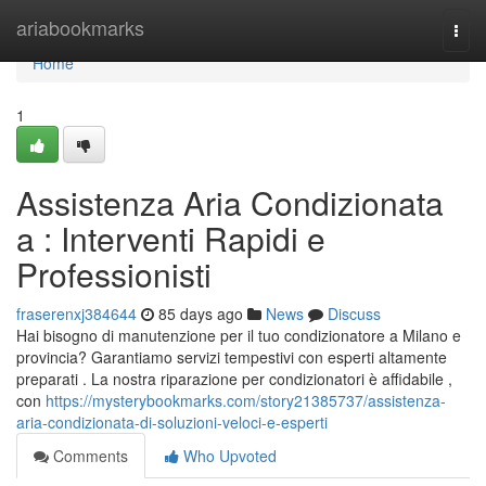
Home
ariabookmarks
Togg
navi
Home
1
Assistenza Aria Condizionata
a : Interventi Rapidi e
Professionisti
fraserenxj384644
85 days ago
News
Discuss
Hai bisogno di manutenzione per il tuo condizionatore a Milano e
provincia? Garantiamo servizi tempestivi con esperti altamente
preparati . La nostra riparazione per condizionatori è affidabile ,
con
https://mysterybookmarks.com/story21385737/assistenza-
aria-condizionata-di-soluzioni-veloci-e-esperti
Comments
Who Upvoted