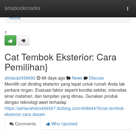
Home
ariabookmarks
Togg
navi
Home
1
Cat Tembok Eksterior: Cara
Pemilihan}
aliviacipt358692
88 days ago
News
Discuss
Memilih cat dinding eksterior yang tepat untuk rumah Anda tak
perkara ringan. Evaluasi faktor seperti kondisi sekitar, intensitas
sinar matahari, dan tampilan yang dimau. Gunakan produk
dengan teknologi awet terhadap
https://adrianahdvx406567.tkzblog.com/40864476/cat-tembok-
eksterior-cara-desain
Comments
Who Upvoted