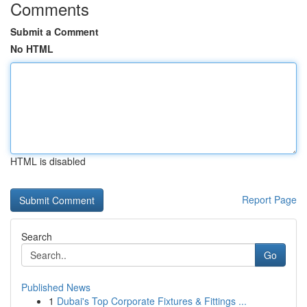
Comments
Submit a Comment
No HTML
HTML is disabled
Report Page
Search
Go
Published News
1
Dubai's Top Corporate Fixtures & Fittings ...