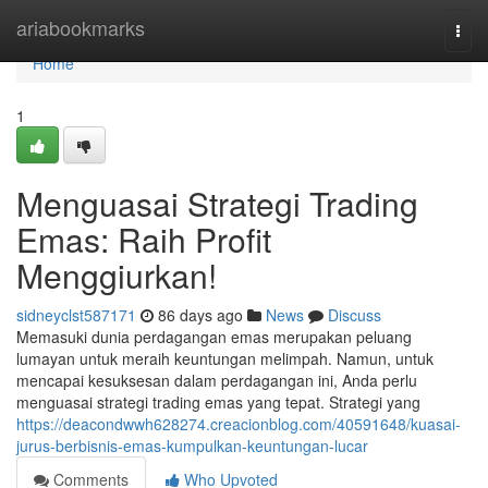
Home
ariabookmarks
Togg
navi
Home
1
Menguasai Strategi Trading
Emas: Raih Profit
Menggiurkan!
sidneyclst587171
86 days ago
News
Discuss
Memasuki dunia perdagangan emas merupakan peluang
lumayan untuk meraih keuntungan melimpah. Namun, untuk
mencapai kesuksesan dalam perdagangan ini, Anda perlu
menguasai strategi trading emas yang tepat. Strategi yang
https://deacondwwh628274.creacionblog.com/40591648/kuasai-
jurus-berbisnis-emas-kumpulkan-keuntungan-lucar
Comments
Who Upvoted