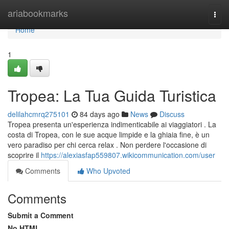
Home
ariabookmarks
Togg
navi
Home
1
Tropea: La Tua Guida Turistica
delilahcmrq275101
84 days ago
News
Discuss
Tropea presenta un'esperienza indimenticabile ai viaggiatori . La
costa di Tropea, con le sue acque limpide e la ghiaia fine, è un
vero paradiso per chi cerca relax . Non perdere l'occasione di
scoprire il
https://alexiasfap559807.wikicommunication.com/user
Comments
Who Upvoted
Comments
Submit a Comment
No HTML