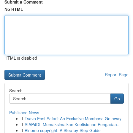
Submit a Comment
No HTML
HTML is disabled
Report Page
Search
Go
Published News
1
Tsavo East Safari: An Exclusive Mombasa Getaway
1
SIAP4DI: Memaksimalkan Keefisienan Pengadaa...
1
Binomo copyright: A Step-by-Step Guide