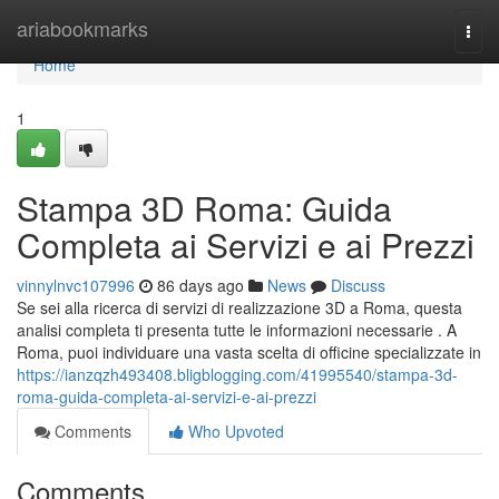
Home
ariabookmarks
Togg
navi
Home
1
Stampa 3D Roma: Guida
Completa ai Servizi e ai Prezzi
vinnylnvc107996
86 days ago
News
Discuss
Se sei alla ricerca di servizi di realizzazione 3D a Roma, questa
analisi completa ti presenta tutte le informazioni necessarie . A
Roma, puoi individuare una vasta scelta di officine specializzate in
https://ianzqzh493408.bligblogging.com/41995540/stampa-3d-
roma-guida-completa-ai-servizi-e-ai-prezzi
Comments
Who Upvoted
Comments