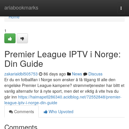
Home
ariabookmarks
Togg
navi
Home
1
Premier League IPTV i Norge:
Din Guide
zakarialdbl505753
86 days ago
News
Discuss
Er du en fotballfan i Norge som ønsker å få tilgang til alle den
engelske Premier League-kampene? strømmetjenester har blitt et
vanlig alternativ for å nyte sport, men det er viktig å vite hva du
går inn
https://haimapetl286340.acidblog.net/72552848/premier-
league-iptv-i-norge-din-guide
Comments
Who Upvoted
Comments