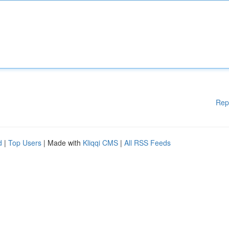
Rep
d
|
Top Users
| Made with
Kliqqi CMS
|
All RSS Feeds