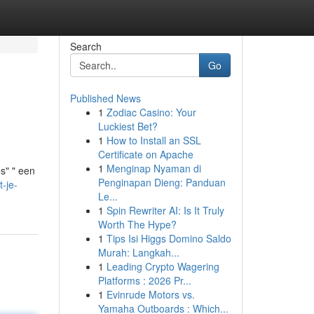
Search
Go
Published News
1
Zodiac Casino: Your
Luckiest Bet?
1
How to Install an SSL
Certificate on Apache
1
Menginap Nyaman di
s" " een
Penginapan Dieng: Panduan
-je-
Le...
1
Spin Rewriter AI: Is It Truly
Worth The Hype?
1
Tips Isi Higgs Domino Saldo
Murah: Langkah...
1
Leading Crypto Wagering
Platforms : 2026 Pr...
1
Evinrude Motors vs.
Yamaha Outboards : Which...