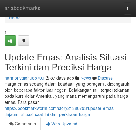
Home
ariabookmarks
Togg
navi
Home
1
Update Emas: Analisis Situasi
Terkini dan Prediksi Harga
harmonyqiqh988709
87 days ago
News
Discuss
Harga emas sedang dalam keadaan yang beragam , dipengaruhi
oleh beberapa faktor luar negeri. Belakangan ini , terjadi tekanan
pada kurs dolar Amerika , yang mana memengaruhi pada harga
emas. Para pasar
https://bookmarkworm.com/story21380793/update-emas-
tinjauan-situasi-saat-ini-dan-perkiraan-harga
Comments
Who Upvoted