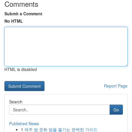
Comments
Submit a Comment
No HTML
HTML is disabled
Report Page
Search
Go
Published News
1
제주 밤 문화 밤을 즐기는 완벽한 가이드