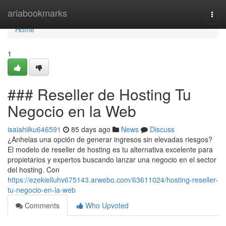
Home
ariabookmarks
Togg
navi
Home
1
### Reseller de Hosting Tu
Negocio en la Web
isaiahiiku646591
85 days ago
News
Discuss
¿Anhelas una opción de generar ingresos sin elevadas riesgos?
El modelo de reseller de hosting es tu alternativa excelente para
propietarios y expertos buscando lanzar una negocio en el sector
del hosting. Con
https://ezekielluhv675143.arwebo.com/63611024/hosting-reseller-
tu-negocio-en-la-web
Comments
Who Upvoted