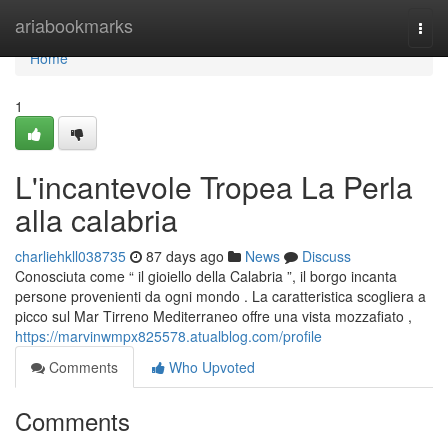
Home
ariabookmarks
Togg
navi
Home
1
L'incantevole Tropea La Perla
alla calabria
charliehkll038735
87 days ago
News
Discuss
Conosciuta come “ il gioiello della Calabria ”, il borgo incanta
persone provenienti da ogni mondo . La caratteristica scogliera a
picco sul Mar Tirreno Mediterraneo offre una vista mozzafiato ,
https://marvinwmpx825578.atualblog.com/profile
Comments
Who Upvoted
Comments