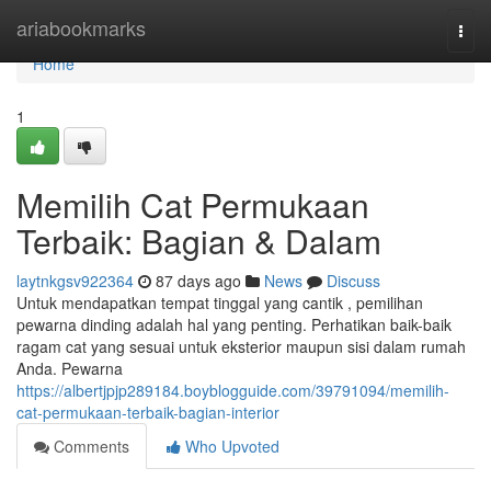
Home
ariabookmarks
Togg
navi
Home
1
Memilih Cat Permukaan
Terbaik: Bagian & Dalam
laytnkgsv922364
87 days ago
News
Discuss
Untuk mendapatkan tempat tinggal yang cantik , pemilihan
pewarna dinding adalah hal yang penting. Perhatikan baik-baik
ragam cat yang sesuai untuk eksterior maupun sisi dalam rumah
Anda. Pewarna
https://albertjpjp289184.boyblogguide.com/39791094/memilih-
cat-permukaan-terbaik-bagian-interior
Comments
Who Upvoted