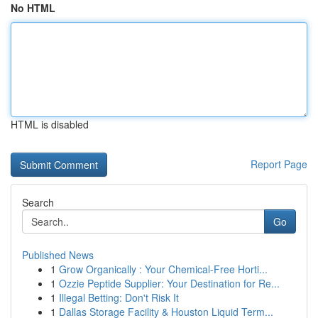
No HTML
HTML is disabled
Report Page
Search
Go
Published News
1
Grow Organically : Your Chemical-Free Horti...
1
Ozzie Peptide Supplier: Your Destination for Re...
1
Illegal Betting: Don't Risk It
1
Dallas Storage Facility & Houston Liquid Term...