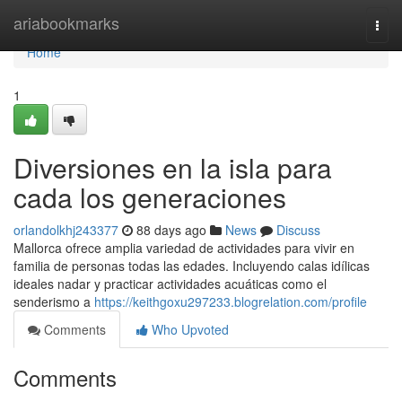
Home
ariabookmarks
Togg
navi
Home
1
Diversiones en la isla para
cada los generaciones
orlandolkhj243377
88 days ago
News
Discuss
Mallorca ofrece amplia variedad de actividades para vivir en
familia de personas todas las edades. Incluyendo calas idílicas
ideales nadar y practicar actividades acuáticas como el
senderismo a
https://keithgoxu297233.blogrelation.com/profile
Comments
Who Upvoted
Comments