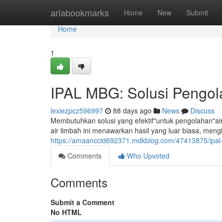
Home
ariabookmarks
Home
New
Submit
Home
1
IPAL MBG: Solusi Pengola
lexiezpcz596997
88 days ago
News
Discuss
Membutuhkan solusi yang efektif"untuk pengolahan"ai
air limbah ini menawarkan hasil yang luar biasa, men
https://amaanccid692371.mdkblog.com/47413875/ipal-m
Comments
Who Upvoted
Comments
Submit a Comment
No HTML