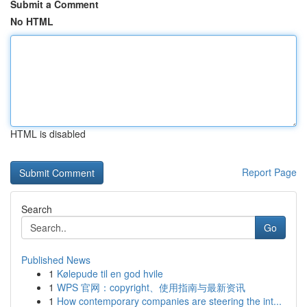
Submit a Comment
No HTML
HTML is disabled
Report Page
Search
Go
Published News
1
Kølepude til en god hvile
1
WPS 官网：copyright、使用指南与最新资讯
1
How contemporary companies are steering the int...