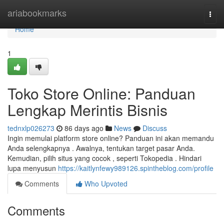
Home
ariabookmarks
Togg
navi
Home
1
Toko Store Online: Panduan
Lengkap Merintis Bisnis
tednxlp026273
86 days ago
News
Discuss
Ingin memulai platform store online? Panduan ini akan memandu
Anda selengkapnya . Awalnya, tentukan target pasar Anda.
Kemudian, pilih situs yang cocok , seperti Tokopedia . Hindari
lupa menyusun
https://kaitlynfewy989126.spintheblog.com/profile
Comments
Who Upvoted
Comments