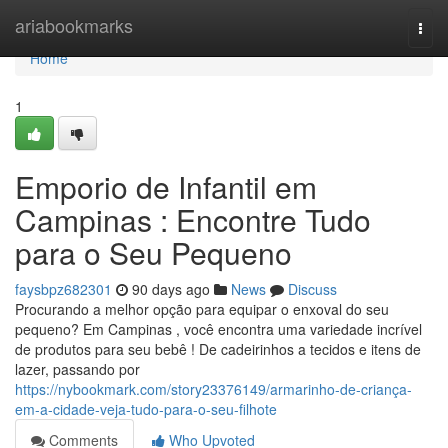
Home
ariabookmarks
Togg
navi
Home
1
Emporio de Infantil em
Campinas : Encontre Tudo
para o Seu Pequeno
faysbpz682301
90 days ago
News
Discuss
Procurando a melhor opção para equipar o enxoval do seu
pequeno? Em Campinas , você encontra uma variedade incrível
de produtos para seu bebê ! De cadeirinhos a tecidos e itens de
lazer, passando por
https://nybookmark.com/story23376149/armarinho-de-criança-
em-a-cidade-veja-tudo-para-o-seu-filhote
Comments
Who Upvoted