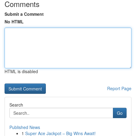
Comments
Submit a Comment
No HTML
HTML is disabled
Report Page
Search
Go
Published News
1
Super Ace Jackpot – Big Wins Await!