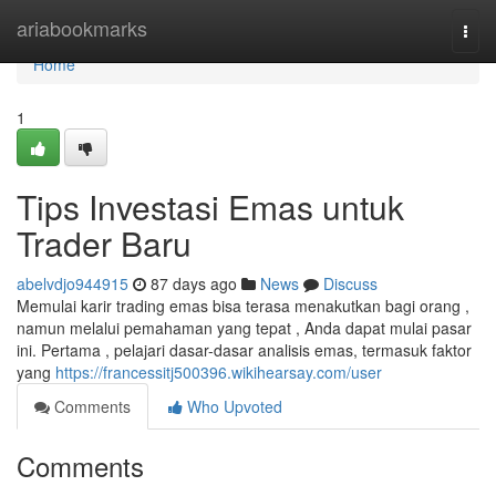
Home
ariabookmarks
Togg
navi
Home
1
Tips Investasi Emas untuk
Trader Baru
abelvdjo944915
87 days ago
News
Discuss
Memulai karir trading emas bisa terasa menakutkan bagi orang ,
namun melalui pemahaman yang tepat , Anda dapat mulai pasar
ini. Pertama , pelajari dasar-dasar analisis emas, termasuk faktor
yang
https://francessitj500396.wikihearsay.com/user
Comments
Who Upvoted
Comments