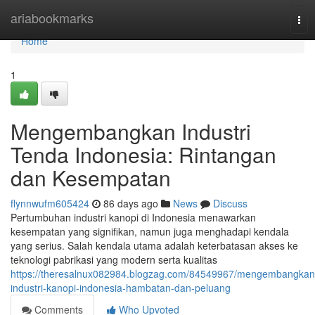
Home
ariabookmarks
Tog
nav
Home
1
Mengembangkan Industri
Tenda Indonesia: Rintangan
dan Kesempatan
flynnwufm605424
86 days ago
News
Discuss
Pertumbuhan industri kanopi di Indonesia menawarkan
kesempatan yang signifikan, namun juga menghadapi kendala
yang serius. Salah kendala utama adalah keterbatasan akses ke
teknologi pabrikasi yang modern serta kualitas
https://theresalnux082984.blogzag.com/84549967/mengembangkan
industri-kanopi-indonesia-hambatan-dan-peluang
Comments
Who Upvoted