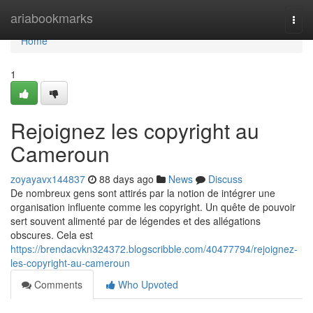
Home
ariabookmarks
Togg
navi
Home
1
Rejoignez les copyright au
Cameroun
zoyayavx144837
88 days ago
News
Discuss
De nombreux gens sont attirés par la notion de intégrer une
organisation influente comme les copyright. Un quête de pouvoir
sert souvent alimenté par de légendes et des allégations
obscures. Cela est
https://brendacvkn324372.blogscribble.com/40477794/rejoignez-
les-copyright-au-cameroun
Comments
Who Upvoted