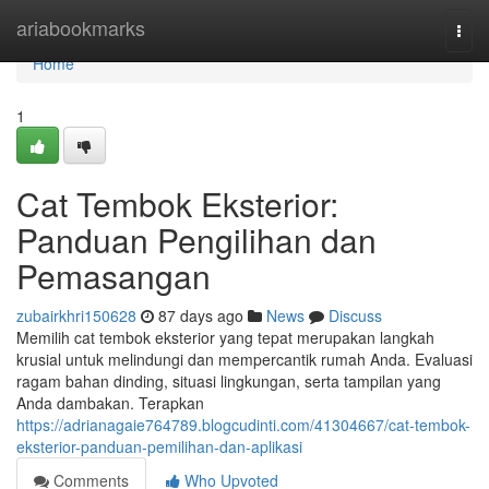
Home
ariabookmarks
Togg
navi
Home
1
Cat Tembok Eksterior:
Panduan Pengilihan dan
Pemasangan
zubairkhri150628
87 days ago
News
Discuss
Memilih cat tembok eksterior yang tepat merupakan langkah
krusial untuk melindungi dan mempercantik rumah Anda. Evaluasi
ragam bahan dinding, situasi lingkungan, serta tampilan yang
Anda dambakan. Terapkan
https://adrianagaie764789.blogcudinti.com/41304667/cat-tembok-
eksterior-panduan-pemilihan-dan-aplikasi
Comments
Who Upvoted