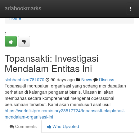
Home
ariabookmarks
Togg
navi
Home
1
Topansakti: Investigasi
Mendalam Entitas Ini
siobhanblzm781070
90 days ago
News
Discuss
Topansakti merupakan organisasi yang sedang mendapatkan
perhatian di kalangan pengamat bisnis. Ulasan ini akan
membahas secara komprehensif mengenai operasional
perusahaan tersebut. Kami akan menelusuri asal usul
https://worldlistpro.com/story23517724/topansakti-eksplorasi-
mendalam-organisasi-ini
Comments
Who Upvoted