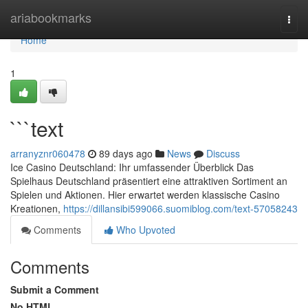
Home
ariabookmarks
Togg
navi
Home
1
```text
arranyznr060478
89 days ago
News
Discuss
Ice Casino Deutschland: Ihr umfassender Überblick Das
Spielhaus Deutschland präsentiert eine attraktiven Sortiment an
Spielen und Aktionen. Hier erwartet werden klassische Casino
Kreationen,
https://dillansibi599066.suomiblog.com/text-57058243
Comments
Who Upvoted
Comments
Submit a Comment
No HTML