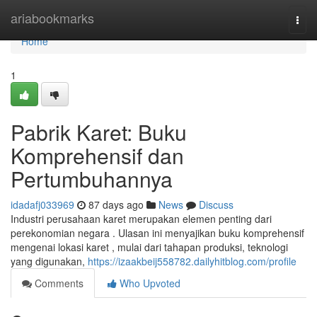
Home
ariabookmarks
Togg
navi
Home
1
Pabrik Karet: Buku
Komprehensif dan
Pertumbuhannya
idadafj033969
87 days ago
News
Discuss
Industri perusahaan karet merupakan elemen penting dari
perekonomian negara . Ulasan ini menyajikan buku komprehensif
mengenai lokasi karet , mulai dari tahapan produksi, teknologi
yang digunakan,
https://izaakbeij558782.dailyhitblog.com/profile
Comments
Who Upvoted