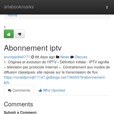
Home
ariabookmarks
Togg
navi
Home
1
Abonnement iptv
arunqejc840777
88 days ago
News
Discuss
1. Origines et évolution de l’IPTV • Définition initiale : IPTV signifie
« télévision par protocole Internet ». Contrairement aux modes de
diffusion classiques, elle repose sur la transmission de flux
https://ronaldpnmj817147.getblogs.net/73605579/abonnement-
iptv
Comments
Who Upvoted
Comments
Submit a Comment