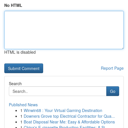
No HTML
HTML is disabled
Report Page
Search
Go
Published News
1
Winwin68 : Your Virtual Gaming Destination
1
Downers Grove top Electrical Contractor for Qua...
1
Boat Disposal Near Me: Easy & Affordable Options
1
China's E-cigarette Production Facilities: A Si...