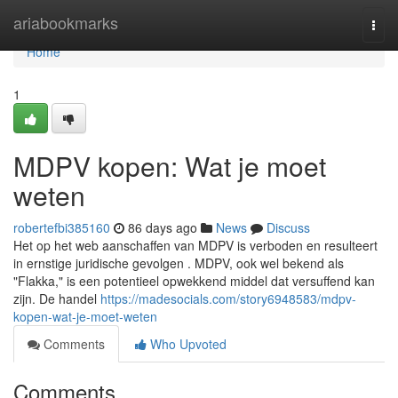
Home
ariabookmarks
Togg
navi
Home
1
MDPV kopen: Wat je moet
weten
robertefbi385160
86 days ago
News
Discuss
Het op het web aanschaffen van MDPV is verboden en resulteert
in ernstige juridische gevolgen . MDPV, ook wel bekend als
"Flakka," is een potentieel opwekkend middel dat versuffend kan
zijn. De handel
https://madesocials.com/story6948583/mdpv-
kopen-wat-je-moet-weten
Comments
Who Upvoted
Comments