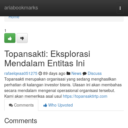
Home
ariabookmarks
Togg
navi
Home
1
Topansakti: Eksplorasi
Mendalam Entitas Ini
rafaelqeaa051275
89 days ago
News
Discuss
Topansakti merupakan organisasi yang sedang menghasilkan
perhatian di kalangan investor bisnis. Ulasan ini akan membahas
secara mendalam mengenai operasional organisasi tersebut.
Kami akan memeriksa asal usul
https://topansaktirtp.com
Comments
Who Upvoted
Comments