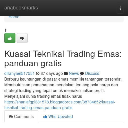
Home
ariabookmarks
Togg
navi
Home
1
Kuasai Teknikal Trading Emas:
panduan gratis
dillanyael517551
87 days ago
News
Discuss
Berburu keuntungan di pasar emas memiliki tantangan tersendiri.
Membutuhkan pemahaman mendalam tentang pola harga dan
strategi trading yang tepat untuk memaksimalkan profit.
Menjelajahi dunia trading emas tidak harus
https://shaniafqpl381578.bloggadores.com/38764852/kuasai-
teknikal-trading-emas-panduan-gratis
Comments
Who Upvoted