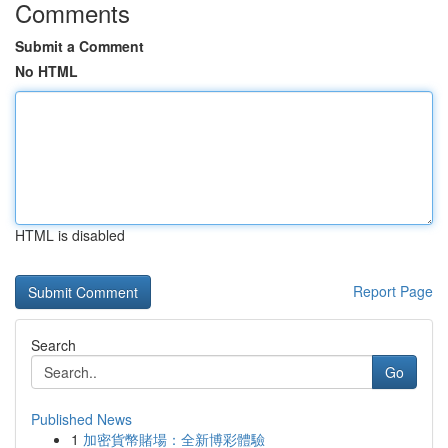
Comments
Submit a Comment
No HTML
HTML is disabled
Report Page
Search
Go
Published News
1
加密貨幣賭場：全新博彩體驗