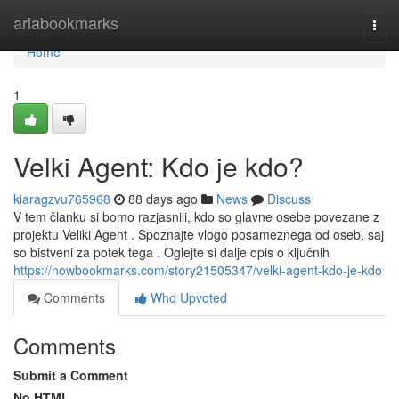
Home
ariabookmarks
Togg
navi
Home
1
Velki Agent: Kdo je kdo?
kiaragzvu765968
88 days ago
News
Discuss
V tem članku si bomo razjasnili, kdo so glavne osebe povezane z
projektu Veliki Agent . Spoznajte vlogo posameznega od oseb, saj
so bistveni za potek tega . Oglejte si dalje opis o ključnih
https://nowbookmarks.com/story21505347/velki-agent-kdo-je-kdo
Comments
Who Upvoted
Comments
Submit a Comment
No HTML