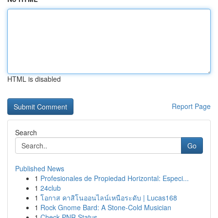
HTML is disabled
Report Page
Search
Go
Published News
1
Profesionales de Propiedad Horizontal: Especi...
1
24club
1
โอกาส คาสิโนออนไลน์เหนือระดับ | Lucas168
1
Rock Gnome Bard: A Stone-Cold Musician
1
Check PNR Status