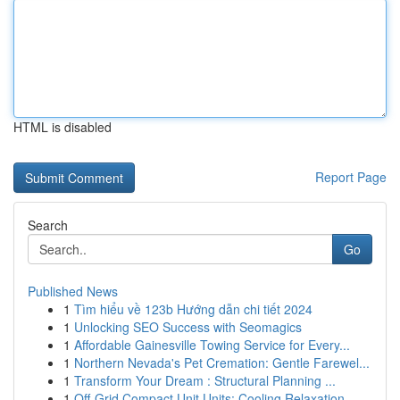
HTML is disabled
Report Page
Search
Go
Published News
1
Tìm hiểu về 123b Hướng dẫn chi tiết 2024
1
Unlocking SEO Success with Seomagics
1
Affordable Gainesville Towing Service for Every...
1
Northern Nevada's Pet Cremation: Gentle Farewel...
1
Transform Your Dream : Structural Planning ...
1
Off-Grid Compact Unit Units: Cooling Relaxation...