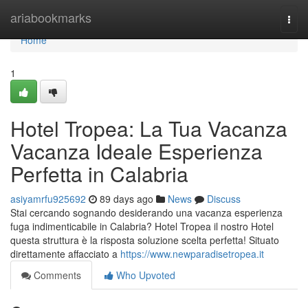
Home
ariabookmarks
Togg
navi
Home
1
Hotel Tropea: La Tua Vacanza
Vacanza Ideale Esperienza
Perfetta in Calabria
asiyamrfu925692
89 days ago
News
Discuss
Stai cercando sognando desiderando una vacanza esperienza
fuga indimenticabile in Calabria? Hotel Tropea il nostro Hotel
questa struttura è la risposta soluzione scelta perfetta! Situato
direttamente affacciato a
https://www.newparadisetropea.it
Comments
Who Upvoted