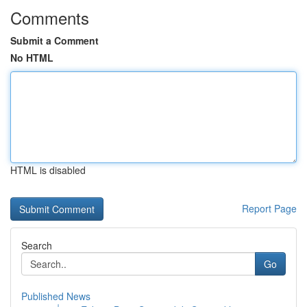
Comments
Submit a Comment
No HTML
HTML is disabled
Report Page
Search
Go
Published News