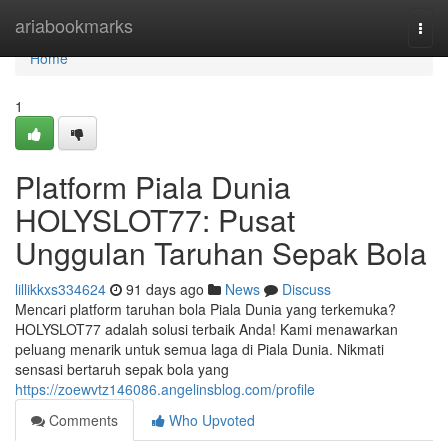
Home
ariabookmarks
Togg
navi
Home
1
Platform Piala Dunia
HOLYSLOT77: Pusat
Unggulan Taruhan Sepak Bola
lillikkxs334624
91 days ago
News
Discuss
Mencari platform taruhan bola Piala Dunia yang terkemuka?
HOLYSLOT77 adalah solusi terbaik Anda! Kami menawarkan
peluang menarik untuk semua laga di Piala Dunia. Nikmati
sensasi bertaruh sepak bola yang
https://zoewvtz146086.angelinsblog.com/profile
Comments
Who Upvoted