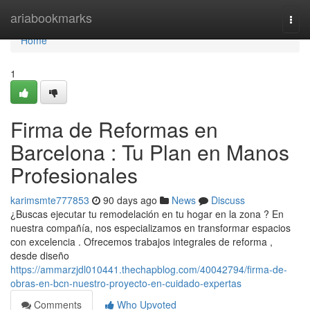
Home
ariabookmarks
Togg
navi
Home
1
Firma de Reformas en
Barcelona : Tu Plan en Manos
Profesionales
karimsmte777853
90 days ago
News
Discuss
¿Buscas ejecutar tu remodelación en tu hogar en la zona ? En
nuestra compañía, nos especializamos en transformar espacios
con excelencia . Ofrecemos trabajos integrales de reforma ,
desde diseño
https://ammarzjdl010441.thechapblog.com/40042794/firma-de-
obras-en-bcn-nuestro-proyecto-en-cuidado-expertas
Comments
Who Upvoted