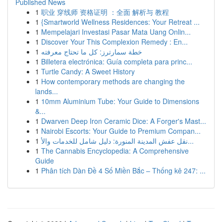
Published News
1
职业 穿线师 资格证明 ：全面 解析与 教程
1
{Smartworld Wellness Residences: Your Retreat ...
1
Mempelajari Investasi Pasar Mata Uang Onlin...
1
Discover Your This Complexion Remedy : En...
1
خطة سمارترز: كل ما تحتاج معرفته
1
Billetera electrónica: Guía completa para princ...
1
Turtle Candy: A Sweet History
1
How contemporary methods are changing the
lands...
1
10mm Aluminium Tube: Your Guide to Dimensions
&...
1
Dwarven Deep Iron Ceramic Dice: A Forger's Mast...
1
Nairobi Escorts: Your Guide to Premium Compan...
1
نقل عفش المدينة المنورة: دليل شامل للخدمات والأ...
1
The Cannabis Encyclopedia: A Comprehensive
Guide
1
Phân tích Dàn Đề 4 Số Miền Bắc – Thống kê 247: ...