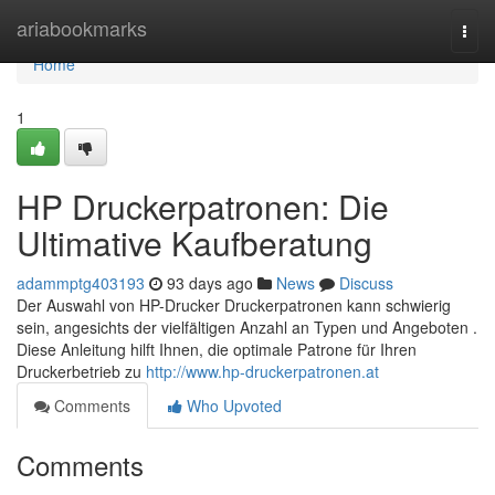
Home
ariabookmarks
Togg
navi
Home
1
HP Druckerpatronen: Die
Ultimative Kaufberatung
adammptg403193
93 days ago
News
Discuss
Der Auswahl von HP-Drucker Druckerpatronen kann schwierig
sein, angesichts der vielfältigen Anzahl an Typen und Angeboten .
Diese Anleitung hilft Ihnen, die optimale Patrone für Ihren
Druckerbetrieb zu
http://www.hp-druckerpatronen.at
Comments
Who Upvoted
Comments