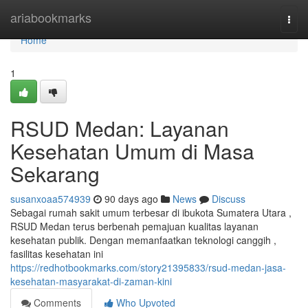
Home
ariabookmarks
Togg
navi
Home
1
RSUD Medan: Layanan
Kesehatan Umum di Masa
Sekarang
susanxoaa574939
90 days ago
News
Discuss
Sebagai rumah sakit umum terbesar di ibukota Sumatera Utara ,
RSUD Medan terus berbenah pemajuan kualitas layanan
kesehatan publik. Dengan memanfaatkan teknologi canggih ,
fasilitas kesehatan ini
https://redhotbookmarks.com/story21395833/rsud-medan-jasa-
kesehatan-masyarakat-di-zaman-kini
Comments
Who Upvoted