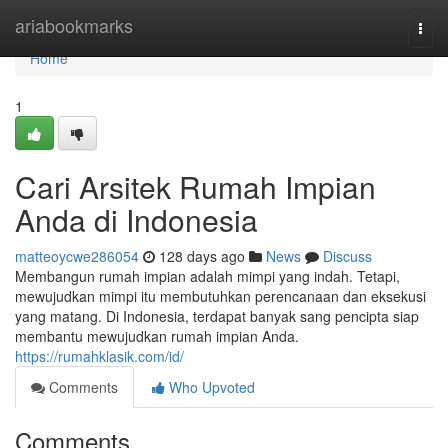
Home
ariabookmarks
Togg
navi
Home
1
Cari Arsitek Rumah Impian
Anda di Indonesia
matteoycwe286054
128 days ago
News
Discuss
Membangun rumah impian adalah mimpi yang indah. Tetapi,
mewujudkan mimpi itu membutuhkan perencanaan dan eksekusi
yang matang. Di Indonesia, terdapat banyak sang pencipta siap
membantu mewujudkan rumah impian Anda.
https://rumahklasik.com/id/
Comments
Who Upvoted
Comments