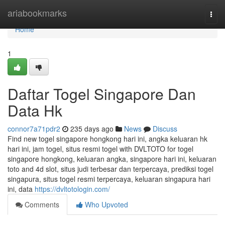
Home
ariabookmarks
Togg
navi
Home
1
Daftar Togel Singapore Dan
Data Hk
connor7a71pdr2
235 days ago
News
Discuss
Find new togel singapore hongkong hari ini, angka keluaran hk
hari ini, jam togel, situs resmi togel with DVLTOTO for togel
singapore hongkong, keluaran angka, singapore hari ini, keluaran
toto and 4d slot, situs judi terbesar dan terpercaya, prediksi togel
singapura, situs togel resmi terpercaya, keluaran singapura hari
ini, data
https://dvltotologin.com/
Comments
Who Upvoted