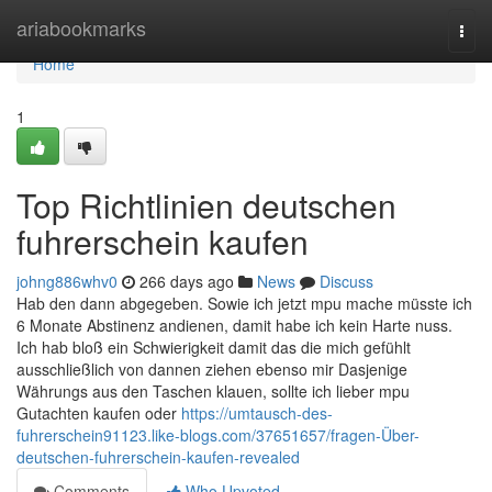
Home
ariabookmarks
Togg
navi
Home
1
Top Richtlinien deutschen
fuhrerschein kaufen
johng886whv0
266 days ago
News
Discuss
Hab den dann abgegeben. Sowie ich jetzt mpu mache müsste ich
6 Monate Abstinenz andienen, damit habe ich kein Harte nuss.
Ich hab bloß ein Schwierigkeit damit das die mich gefühlt
ausschließlich von dannen ziehen ebenso mir Dasjenige
Währungs aus den Taschen klauen, sollte ich lieber mpu
Gutachten kaufen oder
https://umtausch-des-
fuhrerschein91123.like-blogs.com/37651657/fragen-Über-
deutschen-fuhrerschein-kaufen-revealed
Comments
Who Upvoted