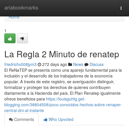
Home
ariabookmarks
Togg
navi
Home
1
La Regla 2 Minuto de renatep
friedrichx008jym3
272 days ago
News
Discuss
El⁣ ReNaTEP se presenta como ‍una ⁣aparejo fundamental para la
inclusión y el desarrollo de los trabajadores de la economía
popular. ⁣A través de este registro,⁣ se averiguación distinguir,
formalizar y proteger los derechos de quienes contribuyen
diariamente a la Hacienda del país. El Plan Renatep igualmente
ofrece beneficios para
https://louisguhtg.get-
blogging.com/38804508/poco-conocidos-hechos-sobre-renaper-
central-dni-al-instante
Comments
Who Upvoted