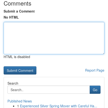
Comments
Submit a Comment
No HTML
HTML is disabled
Report Page
Search
Go
Published News
1
Experienced Silver Spring Mover with Careful Ha...