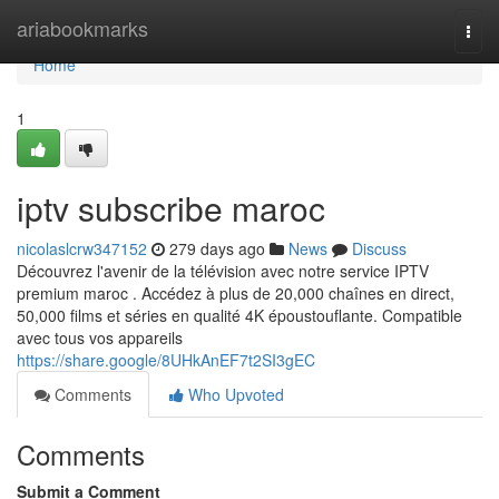
Home
ariabookmarks
Togg
navi
Home
1
iptv subscribe maroc
nicolaslcrw347152
279 days ago
News
Discuss
Découvrez l'avenir de la télévision avec notre service IPTV
premium maroc . Accédez à plus de 20,000 chaînes en direct,
50,000 films et séries en qualité 4K époustouflante. Compatible
avec tous vos appareils
https://share.google/8UHkAnEF7t2SI3gEC
Comments
Who Upvoted
Comments
Submit a Comment