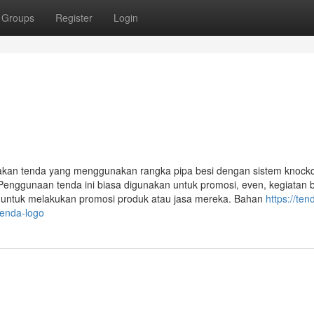
Groups
Register
Login
akan tenda yang menggunakan rangka pipa besi dengan sistem knoc
Penggunaan tenda ini biasa digunakan untuk promosi, even, kegiatan 
i untuk melakukan promosi produk atau jasa mereka. Bahan
https://ten
enda-logo