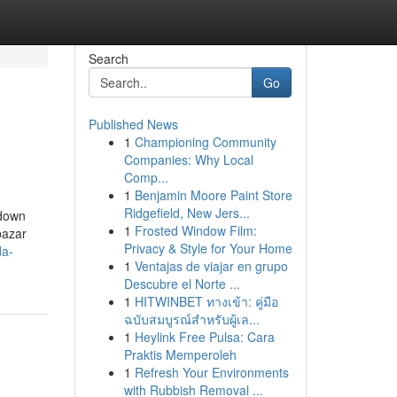
Search
Go
Published News
1
Championing Community
Companies: Why Local
Comp...
1
Benjamin Moore Paint Store
Ridgefield, New Jers...
kdown
1
Frosted Window Film:
bazar
Privacy & Style for Your Home
da-
1
Ventajas de viajar en grupo
Descubre el Norte ...
1
HITWINBET ทางเข้า: คู่มือ
ฉบับสมบูรณ์สำหรับผู้เล...
1
Heylink Free Pulsa: Cara
Praktis Memperoleh
1
Refresh Your Environments
with Rubbish Removal ...