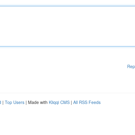
Rep
d
|
Top Users
| Made with
Kliqqi CMS
|
All RSS Feeds