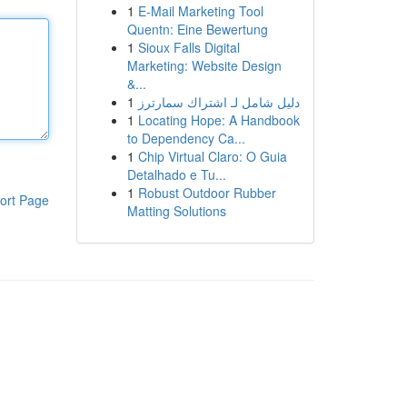
1
E-Mail Marketing Tool
Quentn: Eine Bewertung
1
Sioux Falls Digital
Marketing: Website Design
&...
1
دليل شامل لـ اشتراك سمارترز
1
Locating Hope: A Handbook
to Dependency Ca...
1
Chip Virtual Claro: O Guia
Detalhado e Tu...
1
Robust Outdoor Rubber
ort Page
Matting Solutions