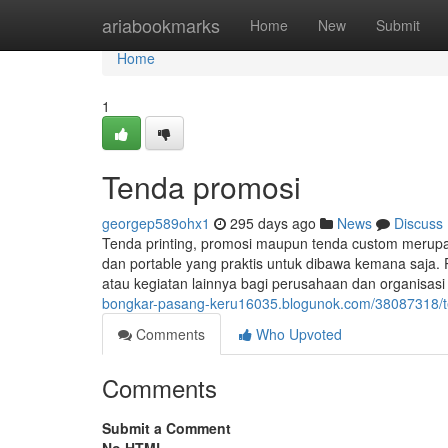
Home
ariabookmarks
Home
New
Submit
Home
1
Tenda promosi
georgep589ohx1
295 days ago
News
Discuss
Tenda printing, promosi maupun tenda custom merup
dan portable yang praktis untuk dibawa kemana saja. 
atau kegiatan lainnya bagi perusahaan dan organisas
bongkar-pasang-keru16035.blogunok.com/38087318/t
Comments
Who Upvoted
Comments
Submit a Comment