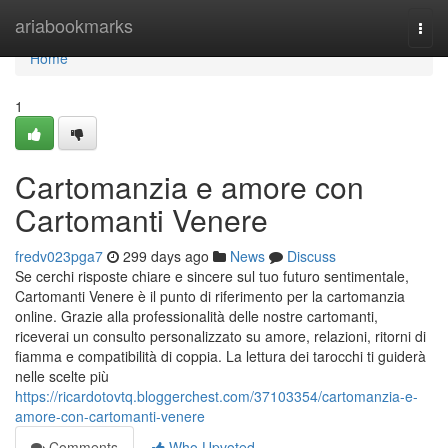
Home
ariabookmarks
Togg
navi
Home
1
Cartomanzia e amore con
Cartomanti Venere
fredv023pga7
299 days ago
News
Discuss
Se cerchi risposte chiare e sincere sul tuo futuro sentimentale,
Cartomanti Venere è il punto di riferimento per la cartomanzia
online. Grazie alla professionalità delle nostre cartomanti,
riceverai un consulto personalizzato su amore, relazioni, ritorni di
fiamma e compatibilità di coppia. La lettura dei tarocchi ti guiderà
nelle scelte più
https://ricardotovtq.bloggerchest.com/37103354/cartomanzia-e-
amore-con-cartomanti-venere
Comments
Who Upvoted