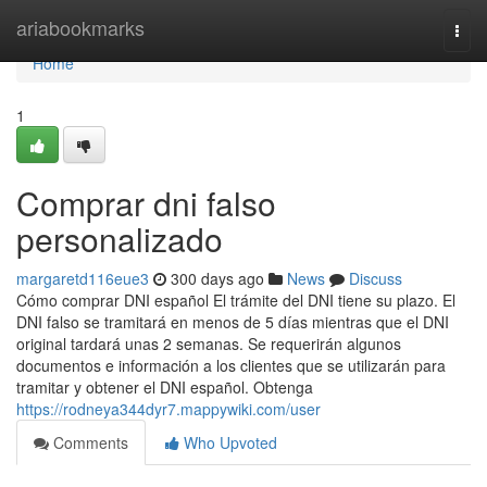
Home
ariabookmarks
Togg
navi
Home
1
Comprar dni falso
personalizado
margaretd116eue3
300 days ago
News
Discuss
Cómo comprar DNI español El trámite del DNI tiene su plazo. El
DNI falso se tramitará en menos de 5 días mientras que el DNI
original tardará unas 2 semanas. Se requerirán algunos
documentos e información a los clientes que se utilizarán para
tramitar y obtener el DNI español. Obtenga
https://rodneya344dyr7.mappywiki.com/user
Comments
Who Upvoted