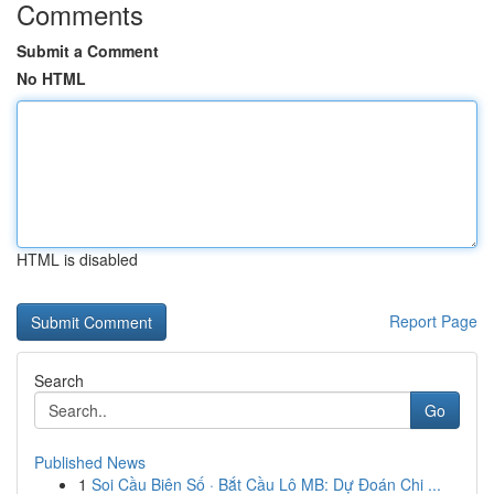
Comments
Submit a Comment
No HTML
HTML is disabled
Report Page
Search
Go
Published News
1
Soi Cầu Biên Số · Bắt Cầu Lô MB: Dự Đoán Chi ...