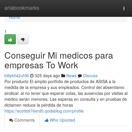
Home
ariabookmarks
Togg
navi
Home
1
Conseguir Mi medicos para
empresas To Work
billyk542uht6
325 days ago
News
Discuss
Por producto El amplio portfolio de productos de ASISA a la
medida de la empresa y sus empleados. Control del absentismo
sindical: al no tener que esperar colas, las ausencias por visitas al
médico serán menores. Las esperas en consulta y en pruebas de
dictamen reduce la pérdida de horas
https://scotts976erd0.qodsblog.com/profile
Comments
Who Upvoted