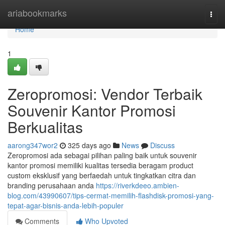
Home
ariabookmarks
Togg
navi
Home
1
Zeropromosi: Vendor Terbaik
Souvenir Kantor Promosi
Berkualitas
aarong347wor2
325 days ago
News
Discuss
Zeropromosi ada sebagai pilihan paling baik untuk souvenir
kantor promosi memiliki kualitas tersedia beragam product
custom eksklusif yang berfaedah untuk tingkatkan citra dan
branding perusahaan anda
https://riverkdeeo.ambien-
blog.com/43990607/tips-cermat-memilih-flashdisk-promosi-yang-
tepat-agar-bisnis-anda-lebih-populer
Comments
Who Upvoted