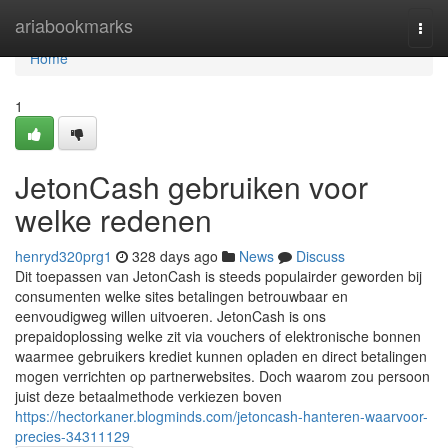
Home
ariabookmarks
Togg
navi
Home
1
JetonCash gebruiken voor
welke redenen
henryd320prg1
328 days ago
News
Discuss
Dit toepassen van JetonCash is steeds populairder geworden bij
consumenten welke sites betalingen betrouwbaar en
eenvoudigweg willen uitvoeren. JetonCash is ons
prepaidoplossing welke zit via vouchers of elektronische bonnen
waarmee gebruikers krediet kunnen opladen en direct betalingen
mogen verrichten op partnerwebsites. Doch waarom zou persoon
juist deze betaalmethode verkiezen boven
https://hectorkaner.blogminds.com/jetoncash-hanteren-waarvoor-
precies-34311129