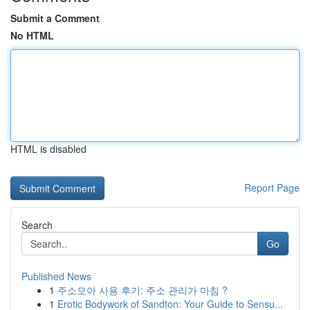
Submit a Comment
No HTML
HTML is disabled
Report Page
Search
Go
Published News
1
주소모아 사용 후기: 주소 관리가 마침 ?
1
Erotic Bodywork of Sandton: Your Guide to Sensu...